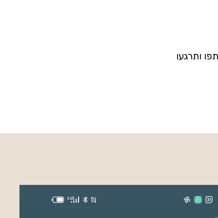
פו ותרגעו