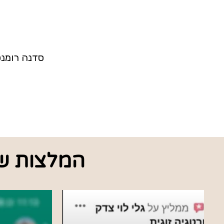
סדנה רומנט
המלצות ש