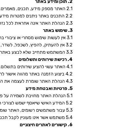
2. תוכן ומידע באתר
2.1 האתר מספק מידע, תכנים, מאמרים, טיפים ושירותים הקשורים לייעוץ זוגי.
2.2 התכנים באתר ניתנים למטרות מידע בלבד ואינם מהווים ייעוץ מקצועי, רפואי, משפטי או כל ייעוץ אחר.
2.3 הנהלת האתר אינה אחראית לכל נזק ישיר או עקיף שעלול להיגרם משימוש בתכנים אלו.
3. שימוש באתר
3.1 אין לעשות שימוש מסחרי או ציבורי בתכני האתר ללא אישור מראש ובכתב מהנהלת האתר.
3.2 אין להעתיק, להפיץ, לשכפל, לשדר, לפרסם או להשתמש בתכנים מתוך האתר ללא אישור מפורש מהנהלת האתר.
3.3 המשתמש מתחייב שלא לבצע באתר כל פעולה בלתי חוקית או כזו שעלולה לפגוע בפעילותו התקינה של האתר.
4. רכישת שירותים ותשלומים
4.1 האתר עשוי להציע שירותים בתשלום, כגון ייעוץ זוגי פרטני, סדנאות, מוצרים פיסיים או מוצרים דיגיטליים.
4.2 ביצוע הזמנה באתר מהווה אישור להסכמתך לתנאי התשלום והביטול המפורטים בעמוד הרלוונטי באתר.
4.3 הנהלת האתר שומרת לעצמה את הזכות לעדכן את מחירי השירותים מעת לעת.
5. פרטיות ואבטחת מידע
5.1 הנהלת האתר מחויבת לשמירה על פרטיות המשתמשים בהתאם למדיניות הפרטיות של האתר.
5.2 המידע האישי שייאסף ישמש לצורכי תפעול ושיפור השירותים המוצעים באתר בלבד.
5.3 עבור משתמשים רשומים, האתר שומר על הזכות לשלוח תוכן פרסומי מעת לעת.
5.4 משתמש אשר אינו מעוניין לקבל תכנים, יוכל לשלוח אימייל בקשה להנהלת האתר להסירו מרשימת התפוצה של האתר.
6. קישורים לאתרים חיצוניים