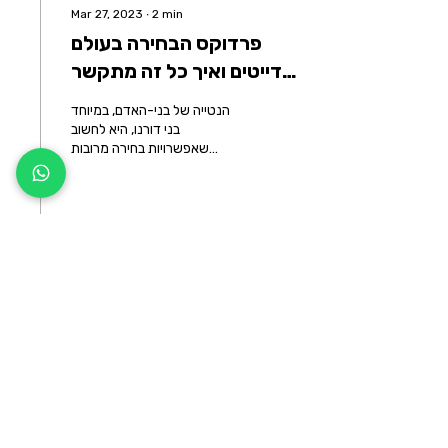
Mar 27, 2023
∙
2
min
פרדוקס הבחירה בעולם
הדייטים ואיך כל זה מתקשר
לתופעת ה-FOMO (Fear
הנטייה של בני-האדם, במיוחד
of Missing Out)
בני דורנו, היא לחשוב
שאפשרויות בחירה מרובות
כחלק מתרבות השפע היא דבר
טוב. שהרי אם נגדיל את
אפשרויות הבחירה,...
19
0
1
ניווט מהיר
בית
אודות
טיפול זוגי